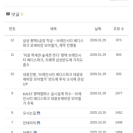
댓글
0
번호
제목
날짜
조회 수
삼성 평택5공장 착공…브레인시티 메디스
12
2026.01.29
873
파크 로제비앙 모아엘가, 계약 진행중
‘의료·학세권·숲세권 뜬다’ 평택 브레인시
11
2026.01.29
803
티 메디스파크, 지제역 삼성반도체 가치도
흡수
대광건영, ‘브레인시티 메디스파크 대광로
10
2026.01.29
820
제비앙 모아엘가’ 반도체 투자 소식에 관심
UP
KAIST 평택캠퍼스 실시설계 착수…브레
9
2026.01.29
1977
인시티 메디스파크 대광로제비앙 모아엘
가 주목
오시는길
8
2025.10.20
1452
인테리어
7
2025.10.20
1408
브랜드
6
2025.10.20
1458