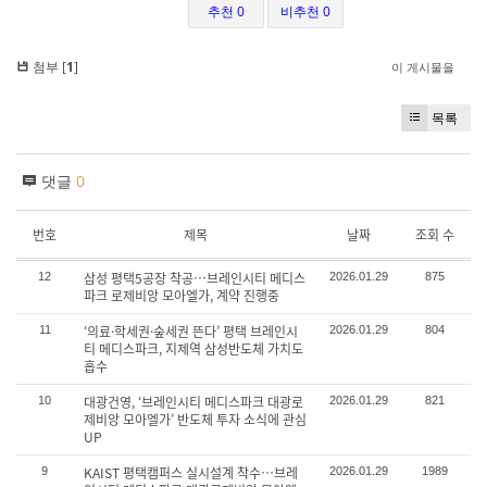
추천 0
비추천 0
첨부 [
1
]
이 게시물을
목록
댓글
0
번호
제목
날짜
조회 수
삼성 평택5공장 착공…브레인시티 메디스
12
2026.01.29
875
파크 로제비앙 모아엘가, 계약 진행중
‘의료·학세권·숲세권 뜬다’ 평택 브레인시
11
2026.01.29
804
티 메디스파크, 지제역 삼성반도체 가치도
흡수
대광건영, ‘브레인시티 메디스파크 대광로
10
2026.01.29
821
제비앙 모아엘가’ 반도체 투자 소식에 관심
UP
KAIST 평택캠퍼스 실시설계 착수…브레
9
2026.01.29
1989